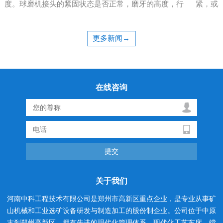
度。球磨机接头的紧固状态是否正常，磨牙的高度，行
紧，或
程，桁架的轨迹运动以及正常状态都是我们需要了解
上问题
的。当确认球磨机设备正常时，测量球磨机的体积和球
大。研
更多新闻→
磨机的速度。并计算球磨机的临界转速，以掌握球负荷
了许多
与临界...
机的...
在线咨询
关于我们
河南中科工程技术有限公司是郑州市高新区重点企业，是专业从事矿
山机械和工业选矿设备研发与制造加工的股份制企业。公司位于中原
古刹郑州高新区，拥有先进的现代化管理体系、现代化工艺车床、镗