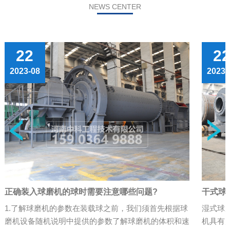
NEWS CENTER
22
2
2023-08
2023-
正确装入球磨机的球时需要注意哪些问题?
干式球
1.了解球磨机的参数在装载球之前，我们须首先根据球
湿式球
磨机设备随机说明中提供的参数了解球磨机的体积和速
机具有