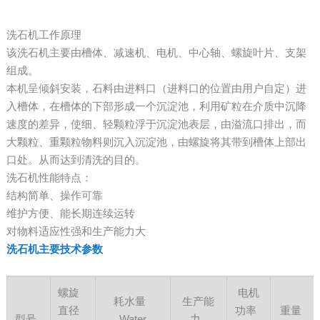
洗石机工作原理
该洗石机主要由槽体、减速机、电机、中心轴、螺旋叶片、支架
组成。
本机呈倾斜安装，石料由进料口（进料口的位置由用户自定）进
入槽体，在槽体的下部形成一个沉淀池，利用矿粒在介质中沉降
速度的差异，使细、轻颗粒浮于沉淀池表层，由溢流口排出，而
大颗粒、重颗粒物料则沉入沉淀池，由螺旋将其带到槽体上部出
口处。从而达到清洗的目的。
洗石机性能特点：
结构简单、操作可靠
维护方便、能长期连续运转
对物料适应性强和生产能力大
洗石机主要技术参数
螺旋
电机
耗水量
生产能
直径
功率
重量
型号
Water
力