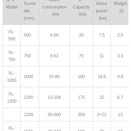
Screw
Motor
Weight
Model
consumption
Capacity
dia.
power
(t)
(t/h)
(t/h)
(mm)
(kw)
XL-
500
6-60
20
7.5
2.6
500
XL-
750
9-63
75
11
3.5
750
XL-
1000
10-80
100
18.5
4.8
1000
XL-
1200
13-168
175
22
6.7
1200
1200
60-600
350
2×22
13
XL-