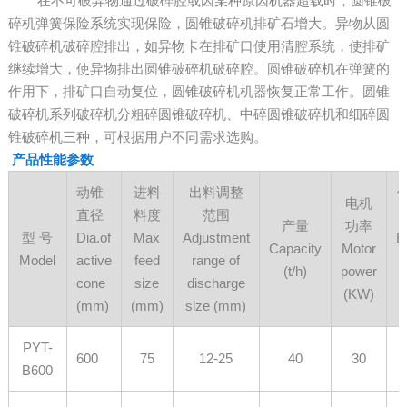
在不可破异物通过破碎腔或因某种原因机器超载时，圆锥破
碎机弹簧保险系统实现保险，圆锥破碎机排矿石增大。异物从圆
锥破碎机破碎腔排出，如异物卡在排矿口使用清腔系统，使排矿
继续增大，使异物排出圆锥破碎机破碎腔。圆锥破碎机在弹簧的
作用下，排矿口自动复位，圆锥破碎机机器恢复正常工作。圆锥
破碎机系列破碎机分粗碎圆锥破碎机、中碎圆锥破碎机和细碎圆
锥破碎机三种，可根据用户不同需求选购。
产品性能参数
动锥
进料
出料调整
电机
直径
料度
范围
产量
功率
型 号
Dia.of
Max
Adjustment
E
Capacity
Motor
Model
active
feed
range of
(t/h)
power
cone
size
discharge
(KW)
(mm)
(mm)
size (mm)
PYT-
600
75
12-25
40
30
B600