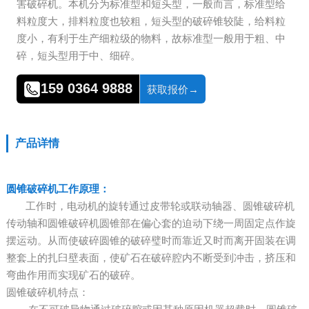
害破碎机。本机分为标准型和短头型，一般而言，标准型给
料粒度大，排料粒度也较粗，短头型的破碎锥较陡，给料粒
度小，有利于生产细粒级的物料，故标准型一般用于粗、中
碎，短头型用于中、细碎。
159 0364 9888
获取报价→
产品详情
圆锥破碎机工作原理：
工作时，电动机的旋转通过皮带轮或联动轴器、圆锥破碎机
传动轴和圆锥破碎机圆锥部在偏心套的迫动下绕一周固定点作旋
摆运动。从而使破碎圆锥的破碎璧时而靠近又时而离开固装在调
整套上的扎臼壁表面，使矿石在破碎腔内不断受到冲击，挤压和
弯曲作用而实现矿石的破碎。
圆锥破碎机特点：